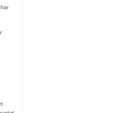
 har
r
et
evetid