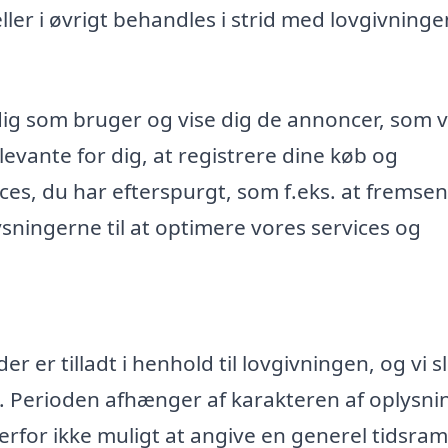
r i øvrigt behandles i strid med lovgivninge
dig som bruger og vise dig de annoncer, som v
evante for dig, at registrere dine køb og
ices, du har efterspurgt, som f.eks. at fremse
ningerne til at optimere vores services og
 er tilladt i henhold til lovgivningen, og vi s
. Perioden afhænger af karakteren af oplysn
rfor ikke muligt at angive en generel tidsr