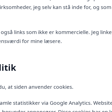
rksomheder, jeg selv kan stå inde for, og som
 også links som ikke er kommercielle. Jeg linke
idensværdi for mine læsere.
itik
u, at siden anvender cookies.
amle statistikker via Google Analytics. Websit
, herunder annoncører. Disse cookies har en l