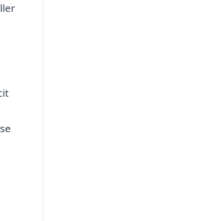
ller
e
it
lse