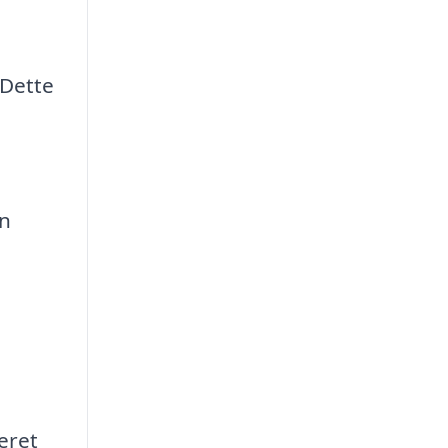
 Dette
en
eret