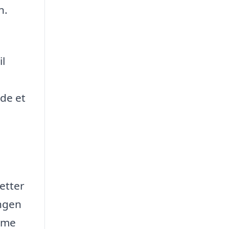
n.
il
nde et
letter
ingen
amme