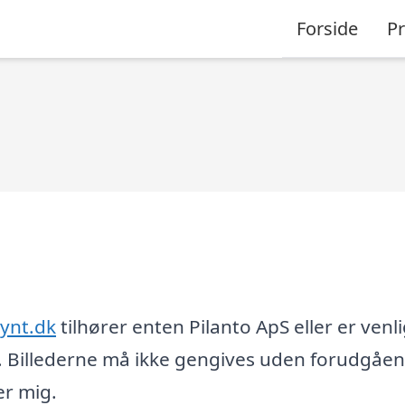
Forside
P
ynt.dk
tilhører enten Pilanto ApS eller er venli
 Billederne må ikke gengives uden forudgåe
er mig.