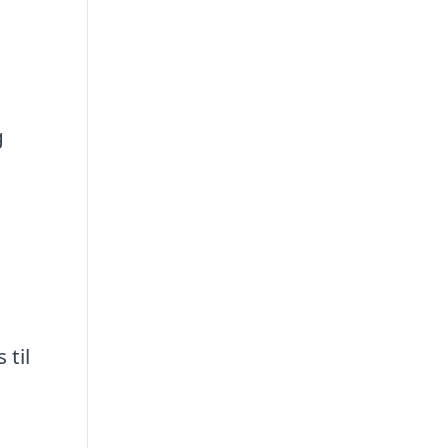
g
 til