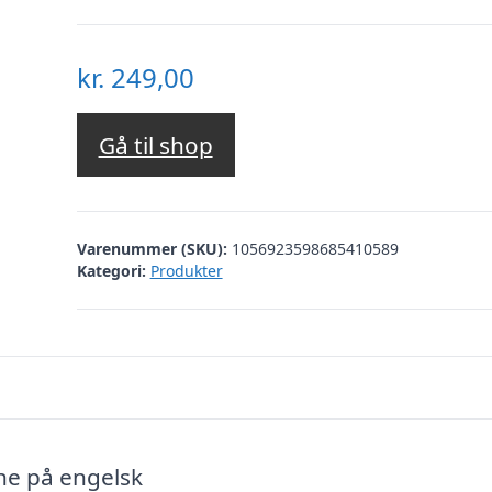
kr.
249,00
Gå til shop
Varenummer (SKU):
1056923598685410589
Kategori:
Produkter
ne på engelsk