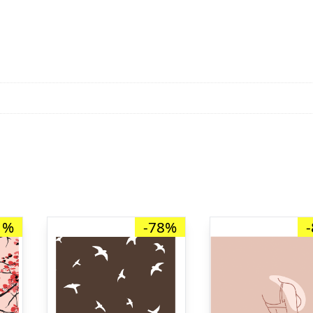
1%
-78%