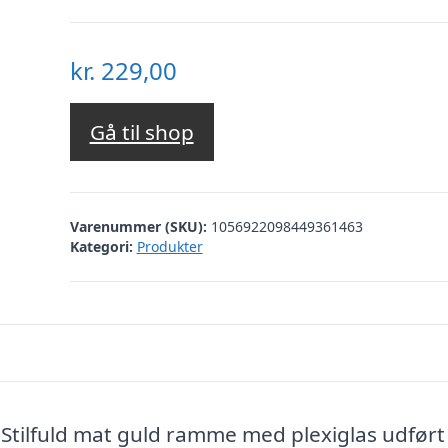
kr.
229,00
Gå til shop
Varenummer (SKU):
1056922098449361463
Kategori:
Produkter
tilfuld mat guld ramme med plexiglas udført 