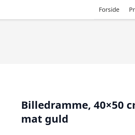
Forside
P
Billedramme, 40×50 c
mat guld