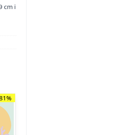
9 cm i
-81%