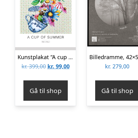
Kunstplakat “A cup of summer” 50 x 70 cm.
Den
Den
kr.
399,00
kr.
99,00
kr.
279,00
oprindelige
aktuelle
pris
pris
Gå til shop
Gå til shop
var:
er:
kr. 399,00.
kr. 99,00.