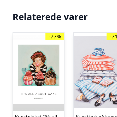
Relaterede varer
-77%
-7
Kunstplakat “It’s all about cake” 40 x 50 cm.