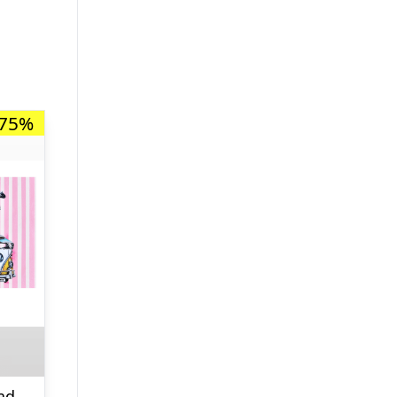
-75%
Kunstplakat “Road trip” 40 x 30 cm.