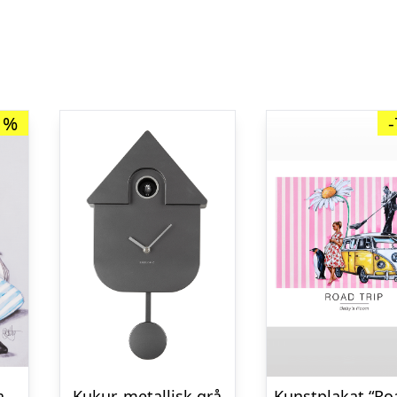
1%
Kunsttryk på kanvas 50 x 70 cm. “Sundays”
Kukur, metallisk grå