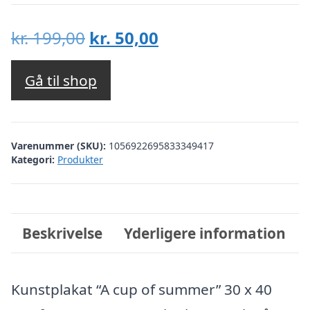
Den
Den
kr.
199,00
kr.
50,00
oprindelige
aktuelle
pris
pris
Gå til shop
var:
er:
kr. 199,00.
kr. 50,00.
Varenummer (SKU):
1056922695833349417
Kategori:
Produkter
Beskrivelse
Yderligere information
Kunstplakat “A cup of summer” 30 x 40