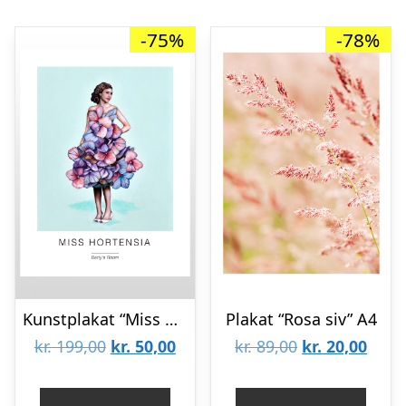
-75%
-78%
Kunstplakat “Miss Hortensia” 30 x 40 cm.
Plakat “Rosa siv” A4
Den
Den
Den
Den
kr.
199,00
kr.
50,00
kr.
89,00
kr.
20,00
oprindelige
aktuelle
oprindelige
aktue
pris
pris
pris
pris